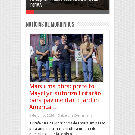
investimentos no Setor Arca de Noé.
Notícias de Morrinhos
Mais uma obra: prefeito
Maycllyn autoriza licitação
para pavimentar o Jardim
América II
3 de julho, 2026
Deixe um Comentario
A Prefeitura de Morrinhos deu mais um passo
para ampliar a infraestrutura urbana do
município. ...
Leia Mais »