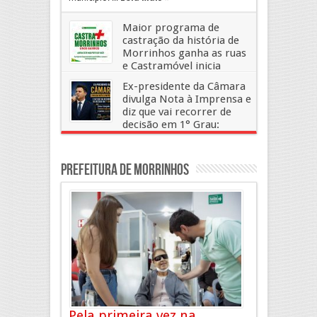
Maior programa de
castração da história de
Morrinhos ganha as ruas
e Castramóvel inicia
atendimento nos bairros
Ex-presidente da Câmara
2 de julho, 2026
Deixe um Comentario
divulga Nota à Imprensa e
diz que vai recorrer de
decisão em 1° Grau:
“Estou tranquilo, fizemos tudo certo
e vamos provar isso” – disse
Wellington Dias
Prefeitura de Morrinhos
19 de junho, 2026
Deixe um Comentario
Pela primeira vez na