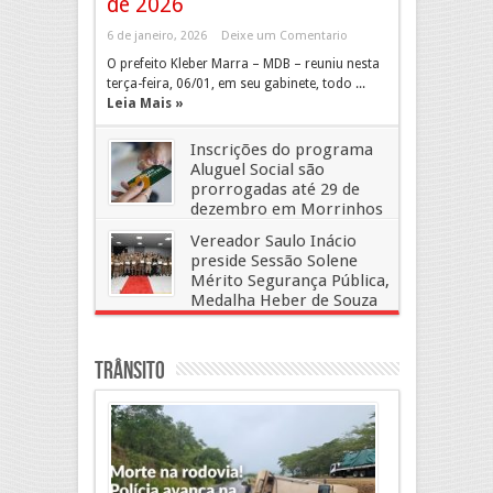
de 2026
6 de janeiro, 2026
Deixe um Comentario
O prefeito Kleber Marra – MDB – reuniu nesta
terça-feira, 06/01, em seu gabinete, todo ...
Leia Mais »
Inscrições do programa
Aluguel Social são
prorrogadas até 29 de
dezembro em Morrinhos
31 de dezembro, 2025
Deixe um Comentario
Vereador Saulo Inácio
preside Sessão Solene
Mérito Segurança Pública,
Medalha Heber de Souza
Lima
30 de abril, 2025
Deixe um Comentario
Trânsito