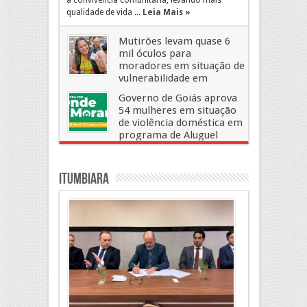
a convivência comunitária, levando mais
qualidade de vida ...
Leia Mais »
Mutirões levam quase 6
mil óculos para
moradores em situação de
vulnerabilidade em
Goiânia
Governo de Goiás aprova
17 de maio, 2026
Deixe um Comentario
54 mulheres em situação
de violência doméstica em
programa de Aluguel
Social
17 de julho, 2025
Deixe um Comentario
Itumbiara