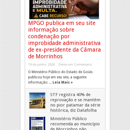
MPGO publica em seu site
informação sobre
condenação por
improbidade administrativa
de ex-presidente da Câmara
de Morrinhos
19 de junho, 2026
Deixe um Comentario
O Ministério Público do Estado de Goiás
publicou hoje em seu site, a seguinte
informação: ...
Leia Mais »
STF registra 40% de
reprovação e se mantém
no pior patamar da série
histórica, diz Datafolha
19 de maio, 2026
Deixe um Comentario
Ministério Público
recomenda ao município
de Morrinhos não