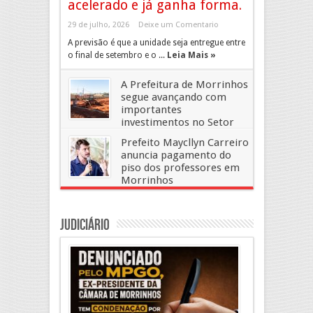
acelerado e já ganha forma.
29 de julho, 2026
Deixe um Comentario
A previsão é que a unidade seja entregue entre
o final de setembro e o ...
Leia Mais »
A Prefeitura de Morrinhos
segue avançando com
importantes
investimentos no Setor
Arca de Noé.
Prefeito Maycllyn Carreiro
29 de julho, 2026
Deixe um Comentario
anuncia pagamento do
piso dos professores em
Morrinhos
27 de maio, 2026
Deixe um Comentario
Judiciário