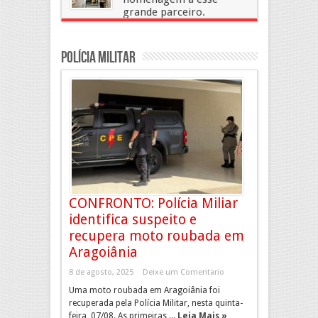
grande parceiro.
Parabéns “Anjos do Asfalto”
2 de julho, 2020
Deixe um Comentario
Polícia Militar
CONFRONTO: Polícia Miliar
identifica suspeito e
recupera moto roubada em
Aragoiânia
8 de agosto, 2025
Deixe um Comentario
Uma moto roubada em Aragoiânia foi
recuperada pela Polícia Militar, nesta quinta-
feira, 07/08. As primeiras ...
Leia Mais »