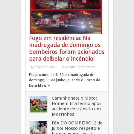
Fogo em residência: Na
madrugada de domingo os
bombeiros foram acionados
para delbelar o incêndio!
14 de junho, 2023
Deixe um Comentario
Era próximo de 1h30 da madrugada de
domingo, 11 de junho, quando o Corpo de ...
Leia Mais »
Caminhonete x Moto:
Homem fica ferido após
acidente de trânsito em
Morrinhos
6 de março, 2021
Deixe um Comentario
DIA DO BOMBEIRO: 2 de
Julho! Nosso respeito e
homenagem a esse