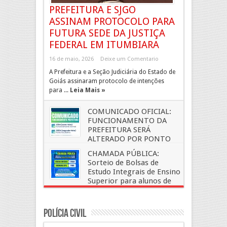
PREFEITURA E SJGO
ASSINAM PROTOCOLO PARA
FUTURA SEDE DA JUSTIÇA
FEDERAL EM ITUMBIARA
16 de maio, 2026
Deixe um Comentario
A Prefeitura e a Seção Judiciária do Estado de
Goiás assinaram protocolo de intenções
para ...
Leia Mais »
COMUNICADO OFICIAL:
FUNCIONAMENTO DA
PREFEITURA SERÁ
ALTERADO POR PONTO
FACULTATIVO E FERIADO
CHAMADA PÚBLICA:
17 de abril, 2026
Deixe um Comentario
Sorteio de Bolsas de
Estudo Integrais de Ensino
Superior para alunos de
baixa renda na UNIFASC em
Itumbiara
Polícia Civil
16 de abril, 2026
Deixe um Comentario