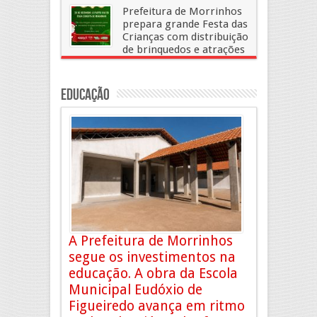
sábado em Morrinhos
Prefeitura de Morrinhos
8 de julho, 2026
Deixe um Comentario
prepara grande Festa das
Crianças com distribuição
de brinquedos e atrações
especiais neste sábado
17 de dezembro, 2025
Deixe um Comentario
Educação
A Prefeitura de Morrinhos
segue os investimentos na
educação. A obra da Escola
Municipal Eudóxio de
Figueiredo avança em ritmo