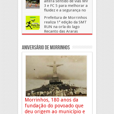
altera sentido de vias MV
3 e FC 5 para melhorar a
fluidez e a segurança no
trânsito
Prefeitura de Morrinhos
31 de dezembro, 2025
Deixe um Comentario
realiza 1ª edição da SMT
RUN na orla do lago
Recanto das Araras
24 de setembro, 2025
Deixe um Comentario
Aniversário de Morrinhos
Morrinhos, 180 anos da
fundação do povoado que
deu origem ao município e