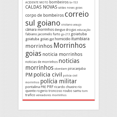
bombeiros
ACIDENTE MOTO
br-153
CALDAS NOVAS
caldas novas goias
correio
corpo de bombeiros
sul goiano
cristiano araujo
câmara morrinhos
drogas
dengue
educação
goiatuba
fabiano jacomelis
furto
go-213
itumbiara
goiatuba goias
homicidio
gpt
Morrinhos
morrinhos
goias
noticia morrinhos
noticias
noticias de morrinhos
morrinhos
piracanjuba
oberdam
policia civil
PM
policia civil
polícia militar
morrinhos
pontalina
PRF
PRE
ricardo chueire
rio
quente
rogerio troncoso
roubo
samu
tom
trafico
vereadores morrinhos