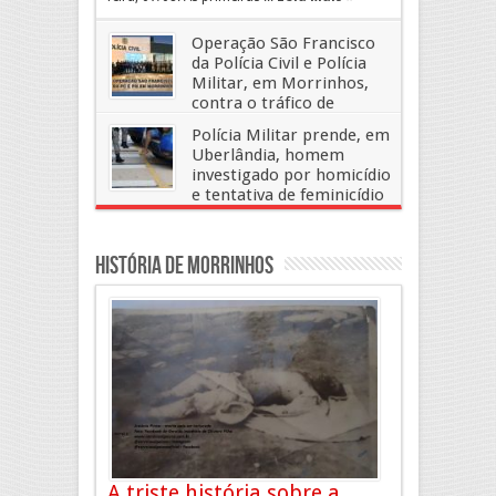
Operação São Francisco
da Polícia Civil e Polícia
Militar, em Morrinhos,
contra o tráfico de
drogas!
Polícia Militar prende, em
26 de abril, 2024
Deixe um Comentario
Uberlândia, homem
investigado por homicídio
e tentativa de feminicídio
em Morrinhos
11 de dezembro, 2023
Deixe um Comentario
História de Morrinhos
A triste história sobre a