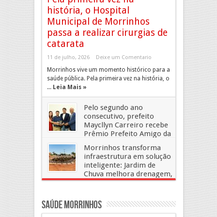
história, o Hospital
Municipal de Morrinhos
passa a realizar cirurgias de
catarata
11 de julho, 2026
Deixe um Comentario
Morrinhos vive um momento histórico para a
saúde pública. Pela primeira vez na história, o
...
Leia Mais »
Pelo segundo ano
consecutivo, prefeito
Maycllyn Carreiro recebe
Prêmio Prefeito Amigo da
Agricultura Familiar
Morrinhos transforma
19 de junho, 2026
Deixe um Comentario
infraestrutura em solução
inteligente: Jardim de
Chuva melhora drenagem,
valoriza a cidade e prepara o futuro
18 de junho, 2026
Deixe um Comentario
Saúde Morrinhos