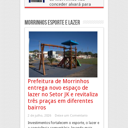
conceder alvará para
evento universitário junto ao Lago
Municipal
Morrinhos Esporte e Lazer
21 de julho, 2025
Deixe um Comentario
Prefeitura de Morrinhos
entrega novo espaço de
lazer no Setor JK e revitaliza
três praças em diferentes
bairros
2 de julho, 2026
Deixe um Comentario
Investimentos fortalecem o esporte, o lazer e