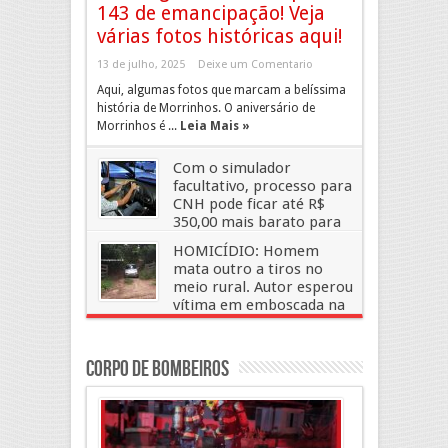
143 de emancipação! Veja
várias fotos históricas aqui!
13 de julho, 2025
Deixe um Comentario
Aqui, algumas fotos que marcam a belíssima
história de Morrinhos. O aniversário de
Morrinhos é ...
Leia Mais »
Com o simulador
facultativo, processo para
CNH pode ficar até R$
350,00 mais barato para
candidatos
HOMICÍDIO: Homem
19 de junho, 2019
Deixe um Comentario
mata outro a tiros no
meio rural. Autor esperou
vítima em emboscada na
porteira, diz testemunha
28 de dezembro, 2018
Deixe um Comentario
Corpo de Bombeiros