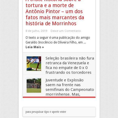
tortura e a morte de
Antônio Pintor – um dos
fatos mais marcantes da
história de Morrinhos
8 de julho, 2019
Deixe um Comentario
O texto a seguir é uma publicação do amigo
Geraldo Inocêncio de Oliveira Filho, em ...
Leia Mais »
Seleção brasileira não fura
retranca da Venezuela e
fica no empate de 0 x 0
frustrando os torcedores
mais uma vez
Juventude e Explosão
19 de junho, 2019
Deixe um Comentario
saem na frente nas
semifinais do Campeonato
morrinhense. Mas,
Comercial e Independente ainda têm
chances
13 de maio, 2019
Deixe um Comentario