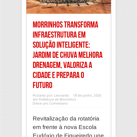
Morrinhos transforma
infraestrutura em
solução inteligente:
Jardim de Chuva melhora
drenagem, valoriza a
cidade e prepara o
futuro
Postado por:
Leonardo
18 de junho, 2026
em
Prefeitura de Morrinhos
Deixe um Comentario
Revitalização da rotatória
em frente à nova Escola
Eudóxio de Figueiredo une