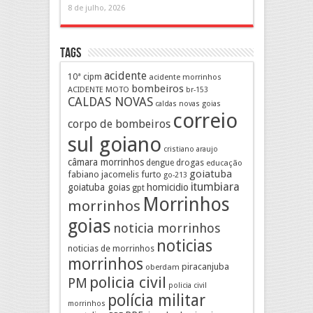
8 de julho, 2026
Tags
acidente
10ª cipm
acidente morrinhos
bombeiros
ACIDENTE MOTO
br-153
CALDAS NOVAS
caldas novas goias
correio
corpo de bombeiros
sul goiano
cristiano araujo
câmara morrinhos
drogas
dengue
educação
goiatuba
fabiano jacomelis
furto
go-213
itumbiara
goiatuba goias
homicidio
gpt
Morrinhos
morrinhos
goias
noticia morrinhos
noticias
noticias de morrinhos
morrinhos
piracanjuba
oberdam
policia civil
PM
policia civil
polícia militar
morrinhos