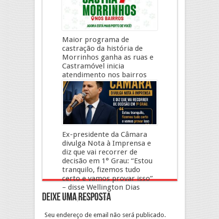
Maior programa de
castração da história de
Morrinhos ganha as ruas e
Castramóvel inicia
atendimento nos bairros
2 de julho, 2026
Ex-presidente da Câmara
divulga Nota à Imprensa e
diz que vai recorrer de
decisão em 1° Grau: “Estou
tranquilo, fizemos tudo
certo e vamos provar isso”
– disse Wellington Dias
Deixe uma resposta
19 de junho, 2026
Seu endereço de email não será publicado.