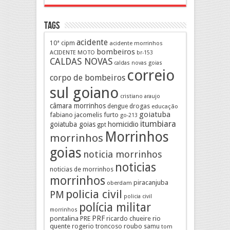
Tags
acidente
10ª cipm
acidente morrinhos
bombeiros
ACIDENTE MOTO
br-153
CALDAS NOVAS
caldas novas goias
correio
corpo de bombeiros
sul goiano
cristiano araujo
câmara morrinhos
drogas
dengue
educação
goiatuba
fabiano jacomelis
furto
go-213
itumbiara
goiatuba goias
homicidio
gpt
Morrinhos
morrinhos
goias
noticia morrinhos
noticias
noticias de morrinhos
morrinhos
piracanjuba
oberdam
policia civil
PM
policia civil
polícia militar
morrinhos
pontalina
PRF
PRE
ricardo chueire
rio
quente
rogerio troncoso
roubo
samu
tom