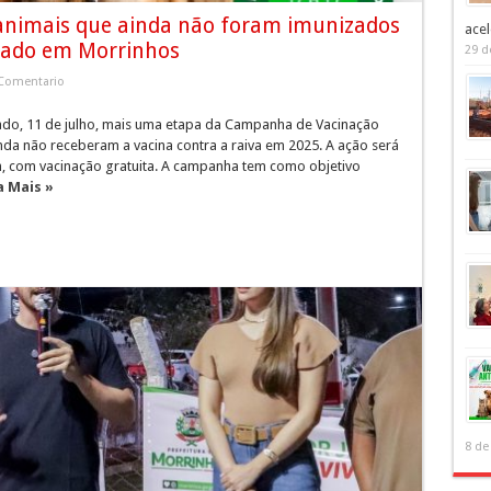
 animais que ainda não foram imunizados
acel
bado em Morrinhos
29 d
Comentario
bado, 11 de julho, mais uma etapa da Campanha de Vacinação
inda não receberam a vacina contra a raiva em 2025. A ação será
6h, com vacinação gratuita. A campanha tem como objetivo
a Mais »
8 de