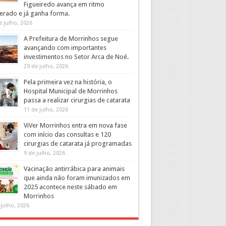
Figueiredo avança em ritmo
erado e já ganha forma.
e julho, 2026
A Prefeitura de Morrinhos segue
avançando com importantes
investimentos no Setor Arca de Noé.
29 de julho, 2026
Pela primeira vez na história, o
Hospital Municipal de Morrinhos
passa a realizar cirurgias de catarata
11 de julho, 2026
ViVer Morrinhos entra em nova fase
com início das consultas e 120
cirurgias de catarata já programadas
9 de julho, 2026
Vacinação antirrábica para animais
que ainda não foram imunizados em
2025 acontece neste sábado em
Morrinhos
 julho, 2026