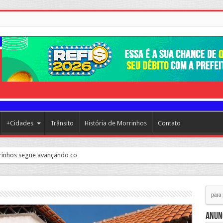
+Cidades
Trânsito
História de Morrinhos
Contato
Anun