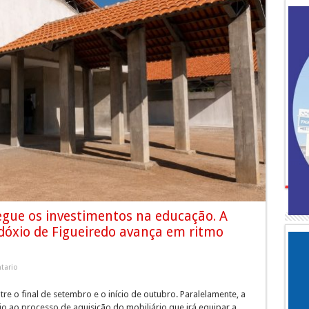
egue os investimentos na educação. A
dóxio de Figueiredo avança em ritmo
tario
re o final de setembro e o início de outubro. Paralelamente, a
cio ao processo de aquisição do mobiliário que irá equipar a