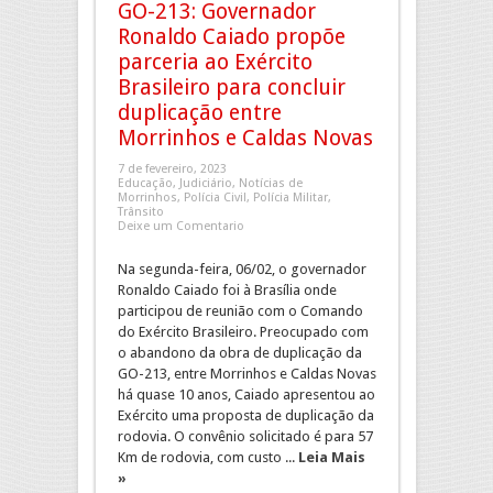
GO-213: Governador
Ronaldo Caiado propõe
parceria ao Exército
Brasileiro para concluir
duplicação entre
Morrinhos e Caldas Novas
7 de fevereiro, 2023
Educação
,
Judiciário
,
Notícias de
Morrinhos
,
Polícia Civil
,
Polícia Militar
,
Trânsito
Deixe um Comentario
Na segunda-feira, 06/02, o governador
Ronaldo Caiado foi à Brasília onde
participou de reunião com o Comando
do Exército Brasileiro. Preocupado com
o abandono da obra de duplicação da
GO-213, entre Morrinhos e Caldas Novas
há quase 10 anos, Caiado apresentou ao
Exército uma proposta de duplicação da
rodovia. O convênio solicitado é para 57
Km de rodovia, com custo ...
Leia Mais
»