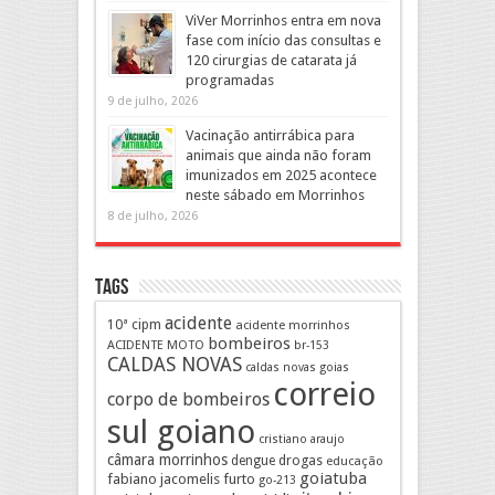
ViVer Morrinhos entra em nova
fase com início das consultas e
120 cirurgias de catarata já
programadas
9 de julho, 2026
Vacinação antirrábica para
animais que ainda não foram
imunizados em 2025 acontece
neste sábado em Morrinhos
8 de julho, 2026
Tags
acidente
10ª cipm
acidente morrinhos
bombeiros
ACIDENTE MOTO
br-153
CALDAS NOVAS
caldas novas goias
correio
corpo de bombeiros
sul goiano
cristiano araujo
câmara morrinhos
drogas
dengue
educação
goiatuba
fabiano jacomelis
furto
go-213