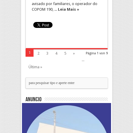
avisado por familiares, o operador do
COPOM 190, ...
Leia Mais »
1
2
3
4
5
»
Página 1 von 9
...
Última »
Anuncio