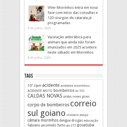
ViVer Morrinhos entra em nova
fase com início das consultas e
120 cirurgias de catarata já
programadas
9 de julho, 2026
Vacinação antirrábica para
animais que ainda não foram
imunizados em 2025 acontece
neste sábado em Morrinhos
8 de julho, 2026
Tags
acidente
10ª cipm
acidente morrinhos
bombeiros
ACIDENTE MOTO
br-153
CALDAS NOVAS
caldas novas goias
correio
corpo de bombeiros
sul goiano
cristiano araujo
câmara morrinhos
drogas
dengue
educação
goiatuba
fabiano jacomelis
furto
go-213