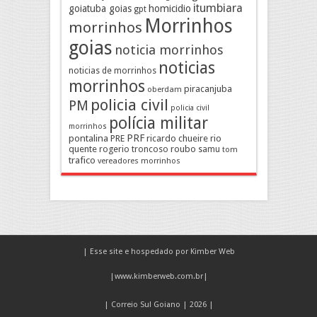
itumbiara
goiatuba goias
homicidio
gpt
Morrinhos
morrinhos
goias
noticia morrinhos
noticias
noticias de morrinhos
morrinhos
piracanjuba
oberdam
policia civil
PM
policia civil
polícia militar
morrinhos
pontalina
PRF
PRE
ricardo chueire
rio
quente
rogerio troncoso
roubo
samu
tom
trafico
vereadores morrinhos
| Esse site e hospedado por Kimber Web
|
www.kimberweb.com.br
|
| Correio Sul Goiano | 2026 |