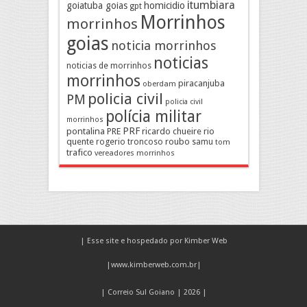
itumbiara
goiatuba goias
homicidio
gpt
Morrinhos
morrinhos
goias
noticia morrinhos
noticias
noticias de morrinhos
morrinhos
piracanjuba
oberdam
policia civil
PM
policia civil
polícia militar
morrinhos
pontalina
PRF
PRE
ricardo chueire
rio
quente
rogerio troncoso
roubo
samu
tom
trafico
vereadores morrinhos
| Esse site e hospedado por Kimber Web
|
www.kimberweb.com.br
|
| Correio Sul Goiano | 2026 |