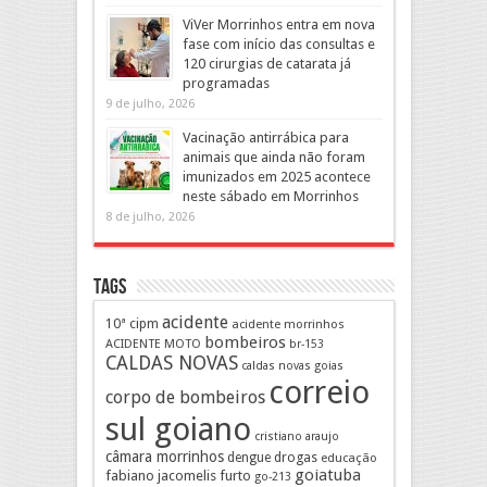
ViVer Morrinhos entra em nova
fase com início das consultas e
120 cirurgias de catarata já
programadas
9 de julho, 2026
Vacinação antirrábica para
animais que ainda não foram
imunizados em 2025 acontece
neste sábado em Morrinhos
8 de julho, 2026
Tags
acidente
10ª cipm
acidente morrinhos
bombeiros
ACIDENTE MOTO
br-153
CALDAS NOVAS
caldas novas goias
correio
corpo de bombeiros
sul goiano
cristiano araujo
câmara morrinhos
drogas
dengue
educação
goiatuba
fabiano jacomelis
furto
go-213