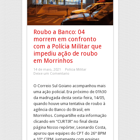
Roubo a Banco: 04
morrem em confronto
com a Polícia Militar que
impediu ação de roubo
em Morrinhos
14 de maio, 2021
Polícia Militar
Deixe um Comentario
O Correio Sul Goiano acompanhou mais
uma ação policial. Era próximo de 01h30
da madrugada desta sexta-feira, 14/05,
quando houve uma tentativa de roubo à
agência do Banco do Brasil, em
Morrinhos. Compartilhe esta informação
clicando em “CURTIR” no final desta
página Nosso repórter, Leonardo Costa,
apurou que equipes do CPT do 26° BPM
e 10° CIPM, juntamente com equipes ...