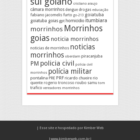
sul goiano
cristiano araujo
câmara morrinhos
drogas
dengue
educação
goiatuba
fabiano jacomelis
furto
go-213
itumbiara
goiatuba goias
homicidio
gpt
Morrinhos
morrinhos
goias
noticia morrinhos
noticias
noticias de morrinhos
morrinhos
piracanjuba
oberdam
policia civil
PM
policia civil
polícia militar
morrinhos
pontalina
PRF
PRE
ricardo chueire
rio
quente
rogerio troncoso
roubo
samu
tom
trafico
vereadores morrinhos
| Esse site e hospedado por Kimber Web
|
www.kimberweb.com.br
|