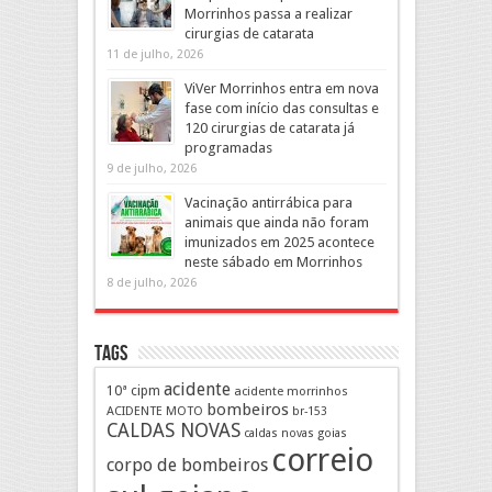
Morrinhos passa a realizar
cirurgias de catarata
11 de julho, 2026
ViVer Morrinhos entra em nova
fase com início das consultas e
120 cirurgias de catarata já
programadas
9 de julho, 2026
Vacinação antirrábica para
animais que ainda não foram
imunizados em 2025 acontece
neste sábado em Morrinhos
8 de julho, 2026
Tags
acidente
10ª cipm
acidente morrinhos
bombeiros
ACIDENTE MOTO
br-153
CALDAS NOVAS
caldas novas goias
correio
corpo de bombeiros