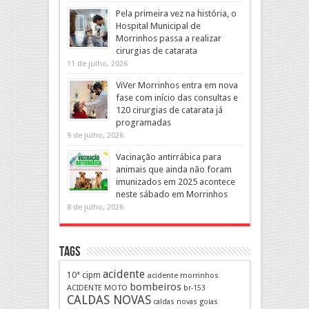
Pela primeira vez na história, o
Hospital Municipal de
Morrinhos passa a realizar
cirurgias de catarata
11 de julho, 2026
ViVer Morrinhos entra em nova
fase com início das consultas e
120 cirurgias de catarata já
programadas
9 de julho, 2026
Vacinação antirrábica para
animais que ainda não foram
imunizados em 2025 acontece
neste sábado em Morrinhos
8 de julho, 2026
Tags
acidente
10ª cipm
acidente morrinhos
bombeiros
ACIDENTE MOTO
br-153
CALDAS NOVAS
caldas novas goias