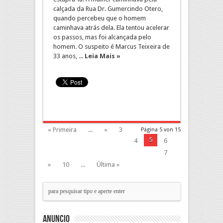
calçada da Rua Dr. Gumercindo Otero,
quando percebeu que o homem
caminhava atrás dela. Ela tentou acelerar
os passos, mas foi alcançada pelo
homem. O suspeito é Marcus Teixeira de
33 anos, ...
Leia Mais »
« Primeira
...
«
3
Página 5 von 15
5
4
6
7
»
10
...
Última »
Anuncio