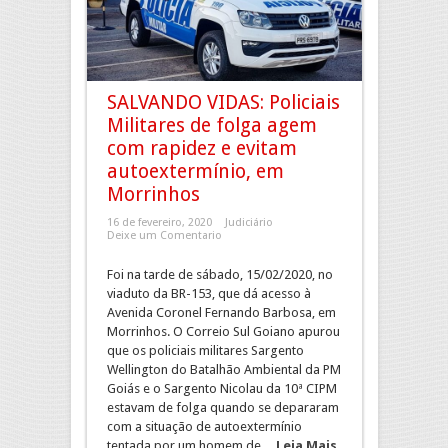
SALVANDO VIDAS: Policiais
Militares de folga agem
com rapidez e evitam
autoextermínio, em
Morrinhos
16 de fevereiro, 2020
Judiciário
Deixe um Comentario
Foi na tarde de sábado, 15/02/2020, no
viaduto da BR-153, que dá acesso à
Avenida Coronel Fernando Barbosa, em
Morrinhos. O Correio Sul Goiano apurou
que os policiais militares Sargento
Wellington do Batalhão Ambiental da PM
Goiás e o Sargento Nicolau da 10ª CIPM
estavam de folga quando se depararam
com a situação de autoextermínio
tentada por um homem de ...
Leia Mais