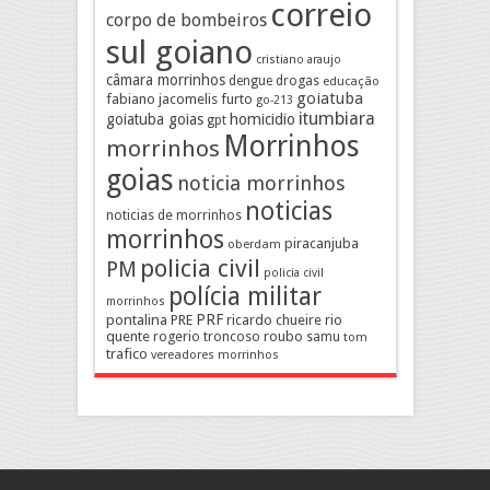
correio
corpo de bombeiros
sul goiano
cristiano araujo
câmara morrinhos
drogas
dengue
educação
goiatuba
fabiano jacomelis
furto
go-213
itumbiara
goiatuba goias
homicidio
gpt
Morrinhos
morrinhos
goias
noticia morrinhos
noticias
noticias de morrinhos
morrinhos
piracanjuba
oberdam
policia civil
PM
policia civil
polícia militar
morrinhos
pontalina
PRF
PRE
ricardo chueire
rio
quente
rogerio troncoso
roubo
samu
tom
trafico
vereadores morrinhos