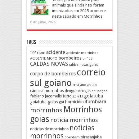
animais que ainda não foram
imunizados em 2025 acontece
neste sábado em Morrinhos
8 de julho, 2026
Tags
acidente
10ª cipm
acidente morrinhos
bombeiros
ACIDENTE MOTO
br-153
CALDAS NOVAS
caldas novas goias
correio
corpo de bombeiros
sul goiano
cristiano araujo
câmara morrinhos
drogas
dengue
educação
goiatuba
fabiano jacomelis
furto
go-213
itumbiara
goiatuba goias
homicidio
gpt
Morrinhos
morrinhos
goias
noticia morrinhos
noticias
noticias de morrinhos
morrinhos
piracanjuba
oberdam