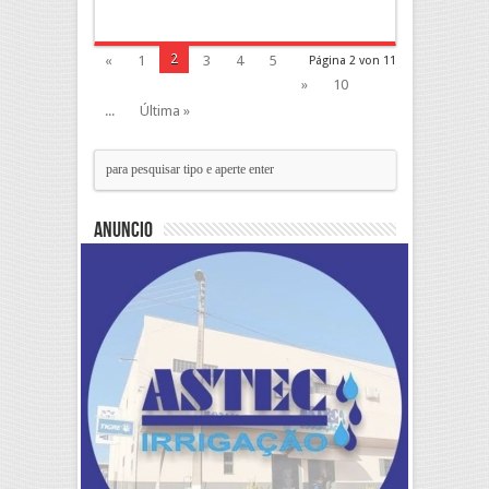
2
«
1
3
4
5
Página 2 von 11
»
10
...
Última »
Anuncio