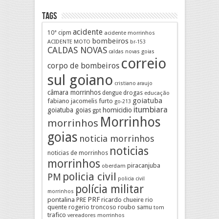
Tags
acidente
10ª cipm
acidente morrinhos
bombeiros
ACIDENTE MOTO
br-153
CALDAS NOVAS
caldas novas goias
correio
corpo de bombeiros
sul goiano
cristiano araujo
câmara morrinhos
drogas
dengue
educação
goiatuba
fabiano jacomelis
furto
go-213
itumbiara
goiatuba goias
homicidio
gpt
Morrinhos
morrinhos
goias
noticia morrinhos
noticias
noticias de morrinhos
morrinhos
piracanjuba
oberdam
policia civil
PM
policia civil
polícia militar
morrinhos
pontalina
PRF
PRE
ricardo chueire
rio
quente
rogerio troncoso
roubo
samu
tom
trafico
vereadores morrinhos