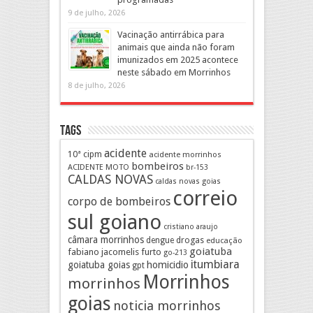
9 de julho, 2026
Vacinação antirrábica para
animais que ainda não foram
imunizados em 2025 acontece
neste sábado em Morrinhos
8 de julho, 2026
Tags
acidente
10ª cipm
acidente morrinhos
bombeiros
ACIDENTE MOTO
br-153
CALDAS NOVAS
caldas novas goias
correio
corpo de bombeiros
sul goiano
cristiano araujo
câmara morrinhos
drogas
dengue
educação
goiatuba
fabiano jacomelis
furto
go-213
itumbiara
goiatuba goias
homicidio
gpt
Morrinhos
morrinhos
goias
noticia morrinhos