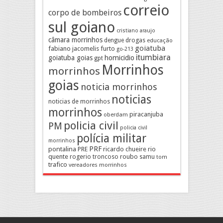
correio
corpo de bombeiros
sul goiano
cristiano araujo
câmara morrinhos
drogas
dengue
educação
goiatuba
fabiano jacomelis
furto
go-213
itumbiara
goiatuba goias
homicidio
gpt
Morrinhos
morrinhos
goias
noticia morrinhos
noticias
noticias de morrinhos
morrinhos
piracanjuba
oberdam
policia civil
PM
policia civil
polícia militar
morrinhos
pontalina
PRF
PRE
ricardo chueire
rio
quente
rogerio troncoso
roubo
samu
tom
trafico
vereadores morrinhos