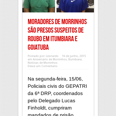
Moradores de Morrinhos
são presos suspeitos de
roubo em Itumbiara e
Goiatuba
Postado por:
Leonardo
16 de junho, 2015
em
Aniversário de Morrinhos
,
Itumbiara
,
Notícias de Morrinhos
Deixe um Comentario
Na segunda-feira, 15/06,
Policiais civis do GEPATRI
da 6ª DRP, coordenados
pelo Delegado Lucas
Finholdt, cumpriram
mandados de prisão