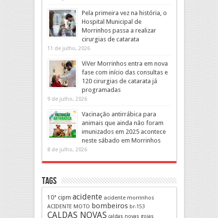
Pela primeira vez na história, o
Hospital Municipal de
Morrinhos passa a realizar
cirurgias de catarata
11 de julho, 2026
ViVer Morrinhos entra em nova
fase com início das consultas e
120 cirurgias de catarata já
programadas
9 de julho, 2026
Vacinação antirrábica para
animais que ainda não foram
imunizados em 2025 acontece
neste sábado em Morrinhos
8 de julho, 2026
Tags
acidente
10ª cipm
acidente morrinhos
bombeiros
ACIDENTE MOTO
br-153
CALDAS NOVAS
caldas novas goias