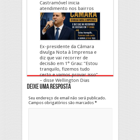
Castramóvel inicia
atendimento nos bairros
2 de julho, 2026
Ex-presidente da Câmara
divulga Nota à Imprensa e
diz que vai recorrer de
decisão em 1° Grau: “Estou
tranquilo, fizemos tudo
certo e vamos provar isso”
– disse Wellington Dias
Deixe uma resposta
19 de junho, 2026
Seu endereço de email não será publicado.
Campos obrigatórios são marcados
*