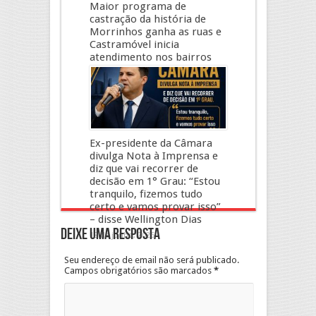
Maior programa de
castração da história de
Morrinhos ganha as ruas e
Castramóvel inicia
atendimento nos bairros
2 de julho, 2026
Ex-presidente da Câmara
divulga Nota à Imprensa e
diz que vai recorrer de
decisão em 1° Grau: “Estou
tranquilo, fizemos tudo
certo e vamos provar isso”
– disse Wellington Dias
Deixe uma resposta
19 de junho, 2026
Seu endereço de email não será publicado.
Campos obrigatórios são marcados
*