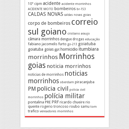
acidente
10ª cipm
acidente morrinhos
bombeiros
ACIDENTE MOTO
br-153
CALDAS NOVAS
caldas novas goias
correio
corpo de bombeiros
sul goiano
cristiano araujo
câmara morrinhos
drogas
dengue
educação
goiatuba
fabiano jacomelis
furto
go-213
itumbiara
goiatuba goias
homicidio
gpt
Morrinhos
morrinhos
goias
noticia morrinhos
noticias
noticias de morrinhos
morrinhos
piracanjuba
oberdam
policia civil
PM
policia civil
polícia militar
morrinhos
pontalina
PRF
PRE
ricardo chueire
rio
quente
rogerio troncoso
roubo
samu
tom
trafico
vereadores morrinhos