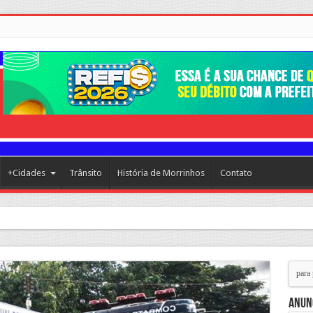
+Cidades
Trânsito
História de Morrinhos
Contato
rrinhos segue avançando com importantes investimentos no
Anun