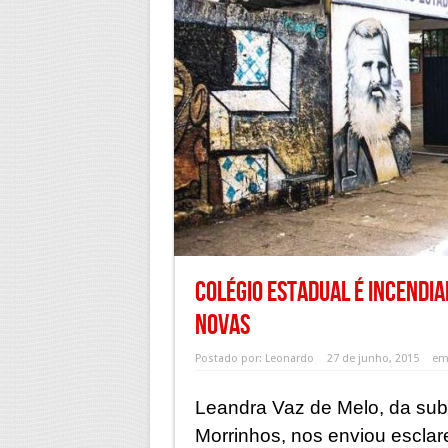
Colégio Estadual é incendi
Novas
Postado por:
Leonardo
27 de junho, 2015
e
Leandra Vaz de Melo, da sub
Morrinhos, nos enviou esclar