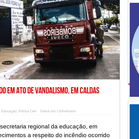
ado em ato de vandalismo, em Caldas
m
Educação
,
Polícia Civil
Deixe um Comentario
secretaria regional da educação, em
ecimentos a respeito do incêndio ocorrido