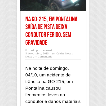
Na GO-215, em Pontalina,
saída de pista deixa
condutor ferido, sem
gravidade
Postado por:
Leonardo
5 de outubro, 2015
em
Caldas Novas
Deixe um Comentario
Na noite de domingo,
04/10, um acidente de
trânsito na GO-215, em
Pontalina causou
ferimentos leves no
condutor e danos materiais