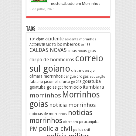
neste sábado em Morrinhos
8 de julho, 2026
Tags
acidente
10ª cipm
acidente morrinhos
bombeiros
ACIDENTE MOTO
br-153
CALDAS NOVAS
caldas novas goias
correio
corpo de bombeiros
sul goiano
cristiano araujo
câmara morrinhos
drogas
dengue
educação
goiatuba
fabiano jacomelis
furto
go-213
itumbiara
goiatuba goias
homicidio
gpt
Morrinhos
morrinhos
goias
noticia morrinhos
noticias
noticias de morrinhos
morrinhos
piracanjuba
oberdam
policia civil
PM
policia civil