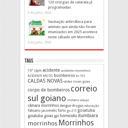
120 cirurgias de catarata já
programadas
9 de julho, 2026
Vacinação antirrábica para
animais que ainda não foram
imunizados em 2025 acontece
neste sábado em Morrinhos
8 de julho, 2026
Tags
acidente
10ª cipm
acidente morrinhos
bombeiros
ACIDENTE MOTO
br-153
CALDAS NOVAS
caldas novas goias
correio
corpo de bombeiros
sul goiano
cristiano araujo
câmara morrinhos
drogas
dengue
educação
goiatuba
fabiano jacomelis
furto
go-213
itumbiara
goiatuba goias
homicidio
gpt
Morrinhos
morrinhos