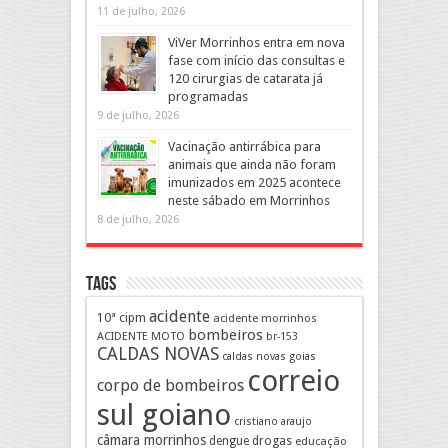
11 de julho, 2026
ViVer Morrinhos entra em nova
fase com início das consultas e
120 cirurgias de catarata já
programadas
9 de julho, 2026
Vacinação antirrábica para
animais que ainda não foram
imunizados em 2025 acontece
neste sábado em Morrinhos
8 de julho, 2026
Tags
acidente
10ª cipm
acidente morrinhos
bombeiros
ACIDENTE MOTO
br-153
CALDAS NOVAS
caldas novas goias
correio
corpo de bombeiros
sul goiano
cristiano araujo
câmara morrinhos
drogas
dengue
educação