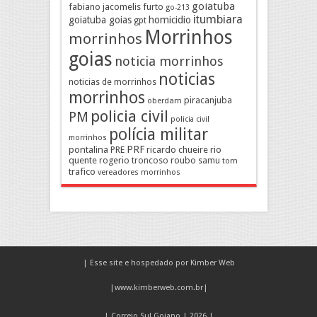
goiatuba
fabiano jacomelis
furto
go-213
itumbiara
goiatuba goias
homicidio
gpt
Morrinhos
morrinhos
goias
noticia morrinhos
noticias
noticias de morrinhos
morrinhos
piracanjuba
oberdam
policia civil
PM
policia civil
polícia militar
morrinhos
pontalina
PRF
PRE
ricardo chueire
rio
quente
rogerio troncoso
roubo
samu
tom
trafico
vereadores morrinhos
| Esse site e hospedado por Kimber Web
|
www.kimberweb.com.br
|
| Correio Sul Goiano | 2026 |