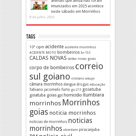
animais que ainda não foram
imunizados em 2025 acontece
neste sábado em Morrinhos
8 de julho, 2026
Tags
acidente
10ª cipm
acidente morrinhos
bombeiros
ACIDENTE MOTO
br-153
CALDAS NOVAS
caldas novas goias
correio
corpo de bombeiros
sul goiano
cristiano araujo
câmara morrinhos
drogas
dengue
educação
goiatuba
fabiano jacomelis
furto
go-213
itumbiara
goiatuba goias
homicidio
gpt
Morrinhos
morrinhos
goias
noticia morrinhos
noticias
noticias de morrinhos
morrinhos
piracanjuba
oberdam