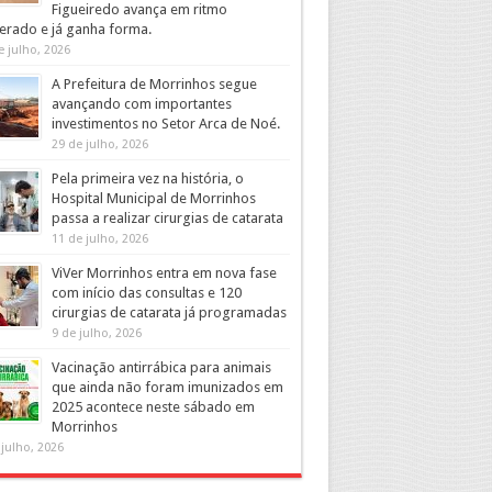
Figueiredo avança em ritmo
erado e já ganha forma.
e julho, 2026
A Prefeitura de Morrinhos segue
avançando com importantes
investimentos no Setor Arca de Noé.
29 de julho, 2026
Pela primeira vez na história, o
Hospital Municipal de Morrinhos
passa a realizar cirurgias de catarata
11 de julho, 2026
ViVer Morrinhos entra em nova fase
com início das consultas e 120
cirurgias de catarata já programadas
9 de julho, 2026
Vacinação antirrábica para animais
que ainda não foram imunizados em
2025 acontece neste sábado em
Morrinhos
 julho, 2026