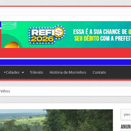
+Cidades
Trânsito
História de Morrinhos
Contato
rinhos segue avançando com importantes investimentos no Setor Arca d
Anun