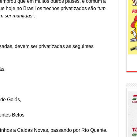
mbrou que em muitos outros países, é comum a
e hoje no Brasil os trechos privatizados são
“um
 ser mantidas”.
adas, devem ser privatizadas as seguintes
ás,
 de Goiás,
ontes Belos
rrinhos a Caldas Novas, passando por Rio Quente.