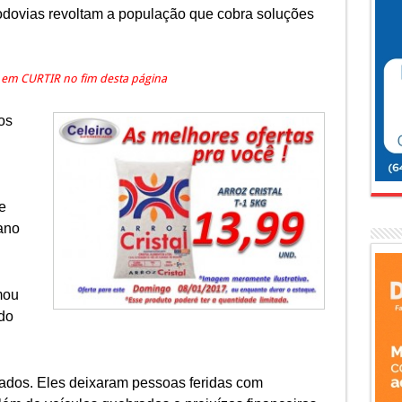
dovias revoltam a população que cobra soluções
e em CURTIR no fim desta página
os
e
ano
mou
 do
rados. Eles deixaram pessoas feridas com