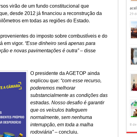
sos virão de um fundo constitucional que
acel
que, desde 2012 já financiou a reconstrução da
29 d
ilômetros em todas as regiões do Estado.
 provenientes do imposto sobre combustíveis e do
tá em vigor.
“Esse dinheiro será apenas para
ução e novas pavimentações é outra”
– disse
O presidente da AGETOP ainda
explicou que:
“com esse recurso,
poderemos melhorar
substancialmente as condições das
estradas. Nosso desafio é garantir
que os veículos trafeguem
normalmente, sem nenhuma
interrupção, em toda a malha
8 de
rodoviária”
– concluiu.