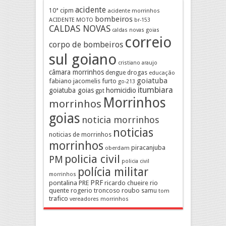
acidente
10ª cipm
acidente morrinhos
bombeiros
ACIDENTE MOTO
br-153
CALDAS NOVAS
caldas novas goias
correio
corpo de bombeiros
sul goiano
cristiano araujo
câmara morrinhos
drogas
dengue
educação
goiatuba
fabiano jacomelis
furto
go-213
itumbiara
goiatuba goias
homicidio
gpt
Morrinhos
morrinhos
goias
noticia morrinhos
noticias
noticias de morrinhos
morrinhos
piracanjuba
oberdam
policia civil
PM
policia civil
polícia militar
morrinhos
pontalina
PRF
PRE
ricardo chueire
rio
quente
rogerio troncoso
roubo
samu
tom
trafico
vereadores morrinhos